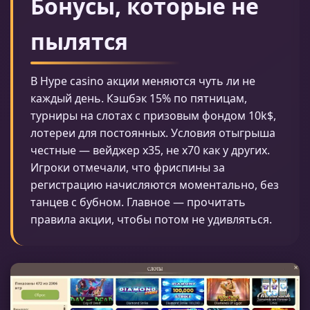
Бонусы, которые не
пылятся
В Hype casino акции меняются чуть ли не
каждый день. Кэшбэк 15% по пятницам,
турниры на слотах с призовым фондом 10k$,
лотереи для постоянных. Условия отыгрыша
честные — вейджер x35, не x70 как у других.
Игроки отмечали, что фриспины за
регистрацию начисляются моментально, без
танцев с бубном. Главное — прочитать
правила акции, чтобы потом не удивляться.