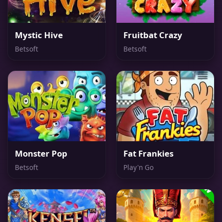
Mystic Hive
Fruitbat Crazy
Betsoft
Betsoft
Monster Pop
Fat Frankies
Betsoft
Play'n Go