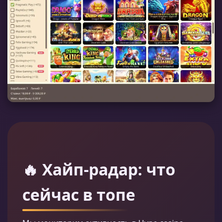
🔥 Хайп-радар: что
сейчас в топе