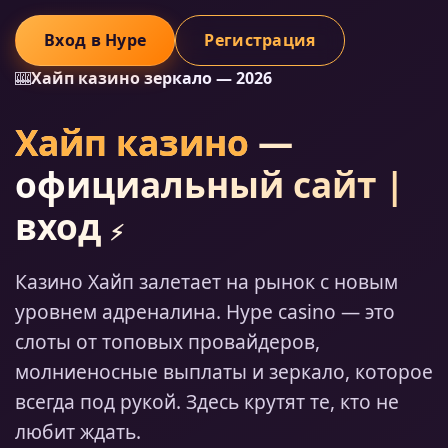
Вход в Hype
Регистрация
🎰
Хайп казино зеркало — 2026
Хайп казино
—
официальный сайт |
вход
⚡
Казино Хайп залетает на рынок с новым
уровнем адреналина. Hype casino — это
слоты от топовых провайдеров,
молниеносные выплаты и зеркало, которое
всегда под рукой. Здесь крутят те, кто не
любит ждать.