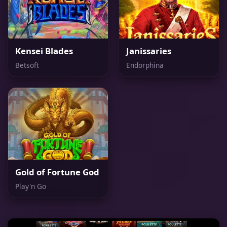
Kensei Blades
Janissaries
Betsoft
Endorphina
Gold of Fortune God
Play'n Go