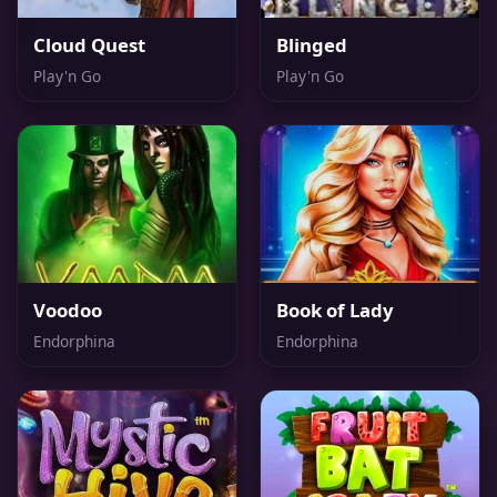
Cloud Quest
Blinged
Play'n Go
Play'n Go
Voodoo
Book of Lady
Endorphina
Endorphina